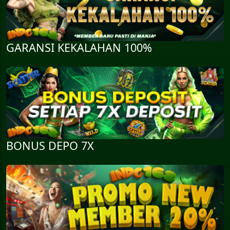
GARANSI KEKALAHAN 100%
BONUS DEPO 7X