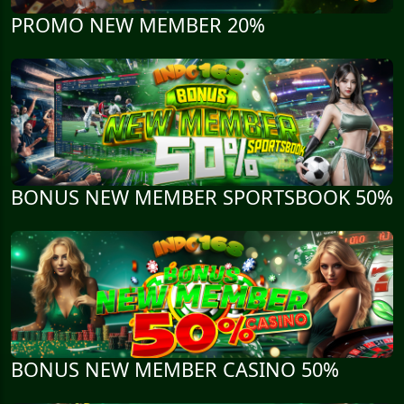
PROMO NEW MEMBER 20%
BONUS NEW MEMBER SPORTSBOOK 50%
BONUS NEW MEMBER CASINO 50%