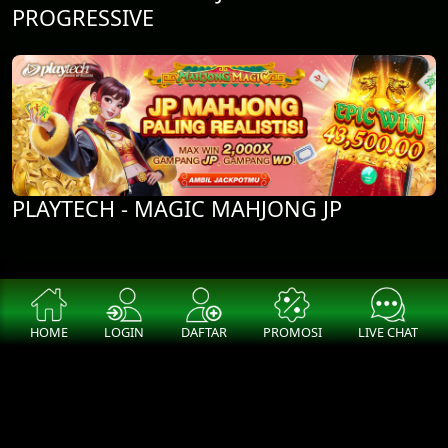
PROGRESSIVE
PLAYTECH - MAGIC MAHJONG JP
HOME
LOGIN
DAFTAR
PROMOSI
LIVE CHAT