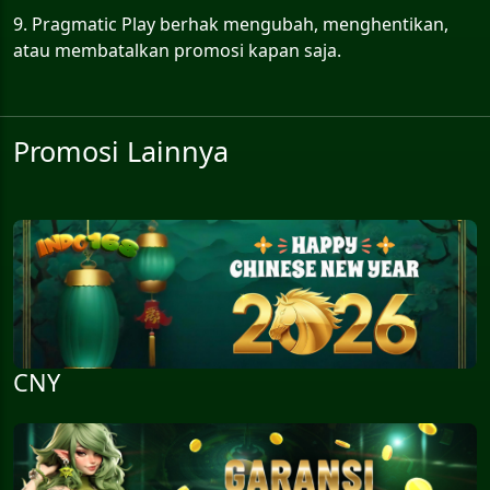
9. Pragmatic Play berhak mengubah, menghentikan,
atau membatalkan promosi kapan saja.
Promosi Lainnya
CNY