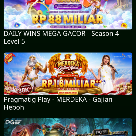
DAILY WINS MEGA GACOR - Season 4
Level 5
Pragmatig Play - MERDEKA - Gajian
Heboh