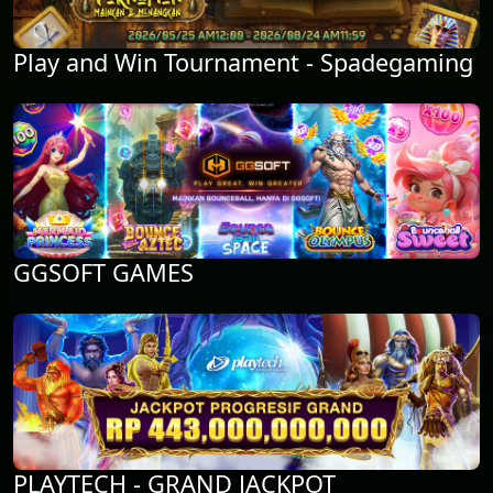
Play and Win Tournament - Spadegaming
GGSOFT GAMES
PLAYTECH - GRAND JACKPOT