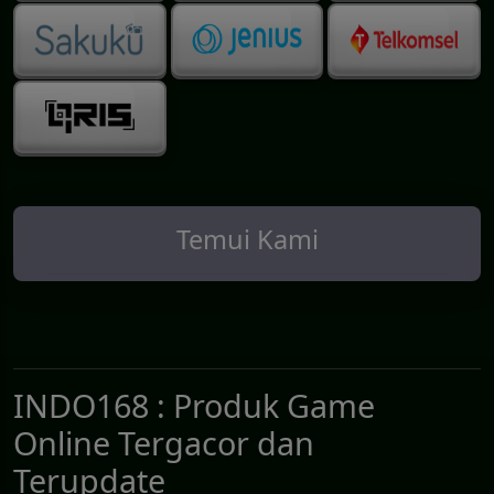
Temui Kami
INDO168 : Produk Game
Online Tergacor dan
Terupdate