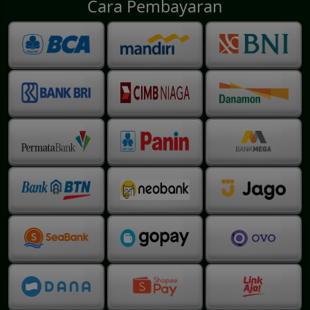
Cara Pembayaran