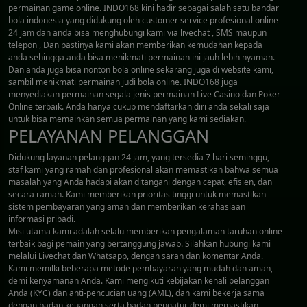
permainan game online. INDO168 kini hadir sebagai salah satu bandar
bola indonesia yang didukung oleh customer service profesional online
24 jam dan anda bisa menghubungi kami via livechat , SMS maupun
telepon , Dan pastinya kami akan memberikan kemudahan kepada
anda sehingga anda bisa menikmati permainan ini jauh lebih nyaman.
Dan anda juga bisa nonton bola online sekarang juga di website kami,
sambil menikmati permainan judi bola online. INDO168 juga
menyediakan permainan segala jenis permainan Live Casino dan Poker
Online terbaik. Anda hanya cukup mendaftarkan diri anda sekali saja
untuk bisa memainkan semua permainan yang kami sediakan.
PELAYANAN PELANGGAN
Didukung layanan pelanggan 24 jam, yang tersedia 7 hari seminggu,
staf kami yang ramah dan profesional akan memastikan bahwa semua
masalah yang Anda hadapi akan ditangani dengan cepat, efisien, dan
secara ramah. Kami memberikan prioritas tinggi untuk memastikan
sistem pembayaran yang aman dan memberikan kerahasiaan
informasi pribadi.
Misi utama kami adalah selalu memberikan pengalaman taruhan online
terbaik bagi pemain yang bertanggung jawab. Silahkan hubungi kami
melalui Livechat dan Whatsapp, dengan saran dan komentar Anda.
Kami memilki beberapa metode pembayaran yang mudah dan aman,
demi kenyamanan Anda. Kami mengikuti kebijakan kenali pelanggan
Anda (KYC) dan anti-pencucian uang (AML), dan kami bekerja sama