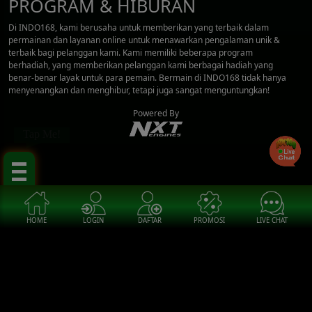
PROGRAM & HIBURAN
Di INDO168, kami berusaha untuk memberikan yang terbaik dalam
permainan dan layanan online untuk menawarkan pengalaman unik &
terbaik bagi pelanggan kami. Kami memiliki beberapa program
berhadiah, yang memberikan pelanggan kami berbagai hadiah yang
benar-benar layak untuk para pemain. Bermain di INDO168 tidak hanya
menyenangkan dan menghibur, tetapi juga sangat menguntungkan!
Powered By
Tap Me!
HOME
LOGIN
DAFTAR
PROMOSI
LIVE CHAT