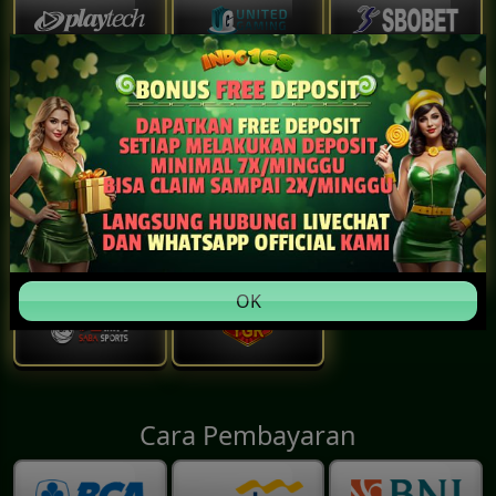
OK
Cara Pembayaran