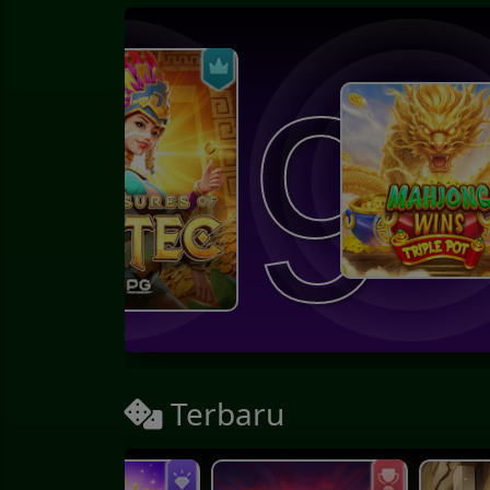
9
Terbaru