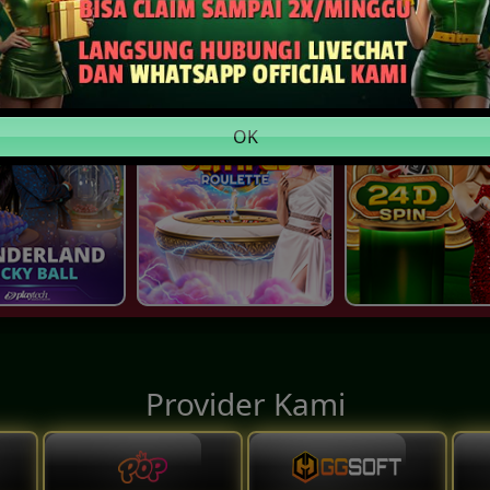
OK
Provider Kami