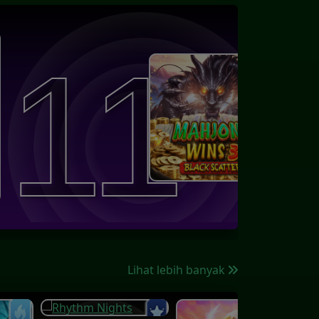
11
1
Lihat lebih banyak