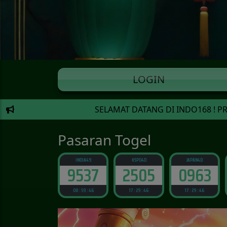
LOGIN
T DATANG DI INDO168 ! PREDIKSI TOGEL (14/5/2026) --> 
Pasaran Togel
INDIA49
KSPO4D
JAPAN4D
JAKARTA TIMUR
9537
2505
0963
6539
08 : 59 : 43
17 : 29 : 43
17 : 29 : 43
18 : 59 : 43