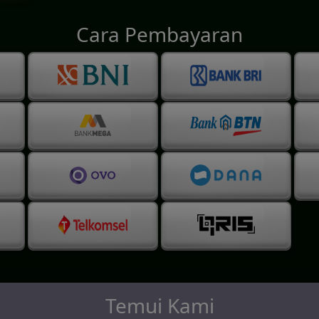
Cara Pembayaran