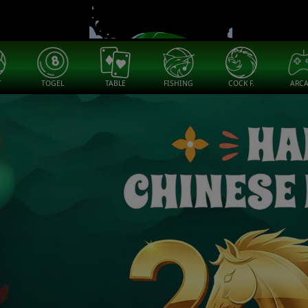
T
TOGEL
TABLE
FISHING
COCK F.
ARC