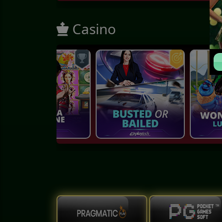
Casino