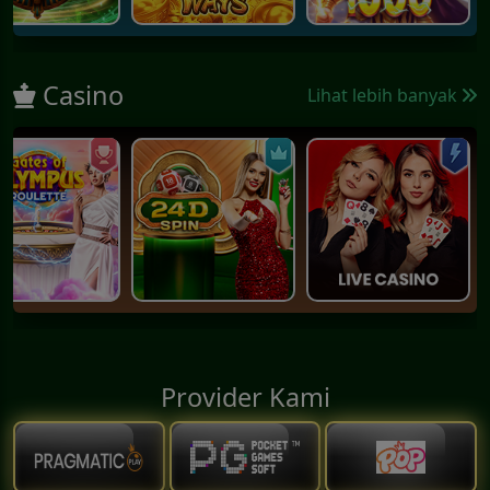
Casino
Lihat lebih banyak
Provider Kami