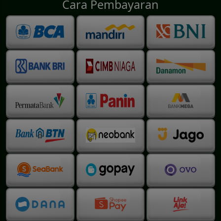
Cara Pembayaran