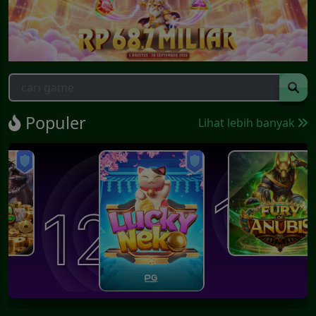
Populer
Lihat lebih banyak
1
12